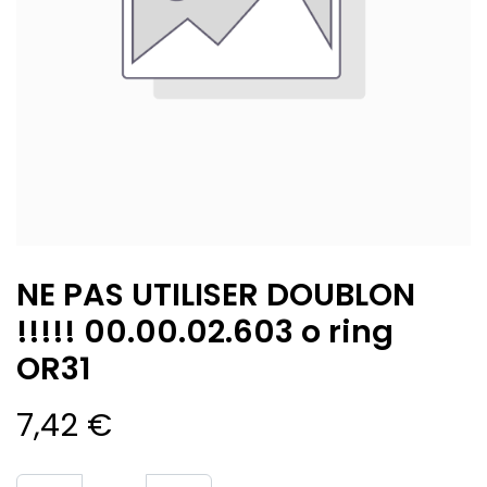
NE PAS UTILISER DOUBLON
!!!!! 00.00.02.603 o ring
OR31
7,42
€