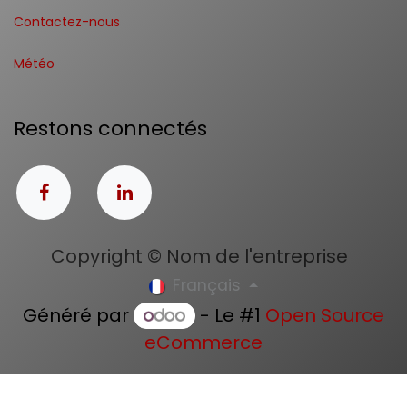
Contactez-nous
Météo
Restons connectés
Copyright © Nom de l'entreprise
Français
Généré par
- Le #1
Open Source
eCommerce