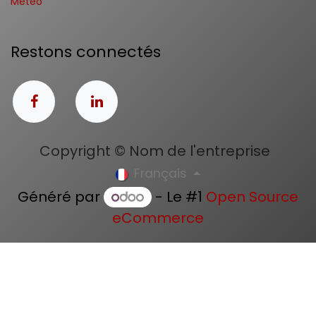
Météo
Restons connectés
Copyright © Nom de l'entreprise
Français
Généré par
- Le #1
Open Source
eCommerce