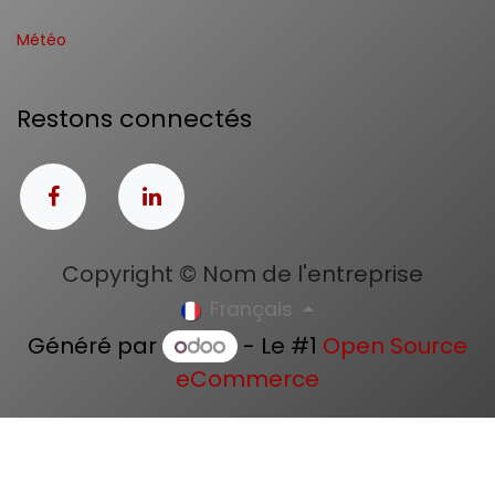
Météo
Restons connectés
Copyright © Nom de l'entreprise
Français
Généré par
- Le #1
Open Source
eCommerce