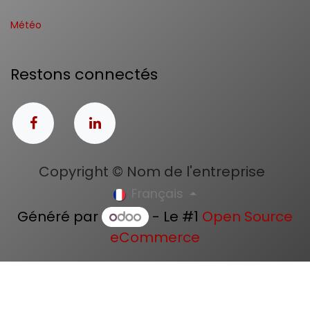
Météo
Restons connectés
Copyright © Nom de l'entreprise
Français
Généré par
- Le #1
Open Source
eCommerce