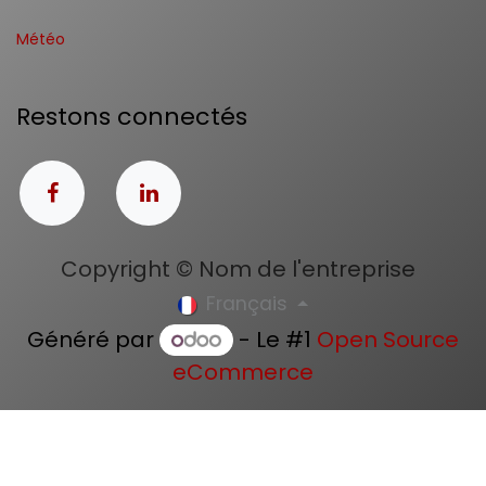
Météo
Restons connectés
Copyright © Nom de l'entreprise
Français
Généré par
- Le #1
Open Source
eCommerce