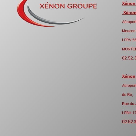
Xénon
Xénon 
Aéroport
Meucon
LFRV 5
MONTE
02.52.
Xénon
Aéroport
de Ré,
Rue du 
LFBH 1
02.52.