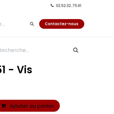
02.52.32..75.61
tion
Contactez-nous
1 - Vis
Ajouter au panier