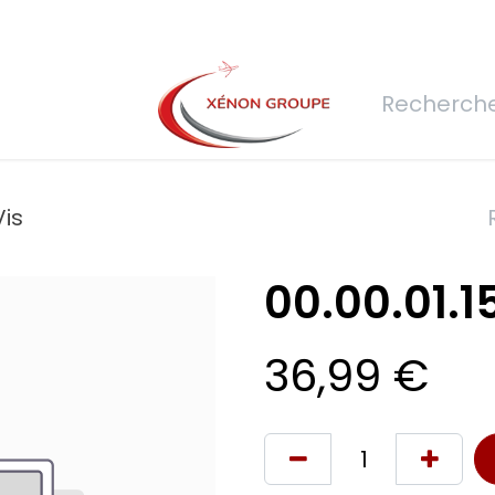
rs
Nous rejoindre
Demande de devis
Connexion
Réfec
Vis
00.00.01.15
36,99
€