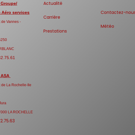
Actualité
 Groupe/
Contactez-nou
Aéro services
Carrière
 de Vannes -
Météo
Prestations
6250
RBLANC
32.75.61
 ASA
 de La Rochelle-Ile
Jura
7000 LA ROCHELLE
32.75.63