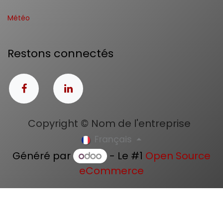
Météo
Restons connectés
Copyright © Nom de l'entreprise
Français
Généré par
- Le #1
Open Source
eCommerce