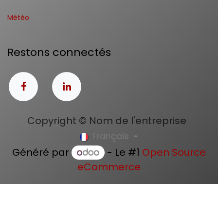
Météo
Restons connectés
Copyright © Nom de l'entreprise
Français
Généré par
- Le #1
Open Source
eCommerce