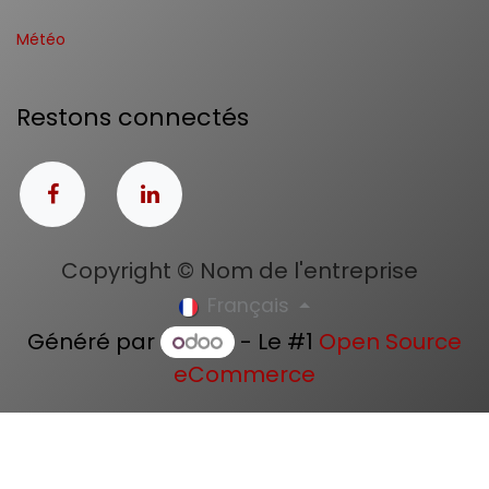
Météo
Restons connectés
Copyright © Nom de l'entreprise
Français
Généré par
- Le #1
Open Source
eCommerce