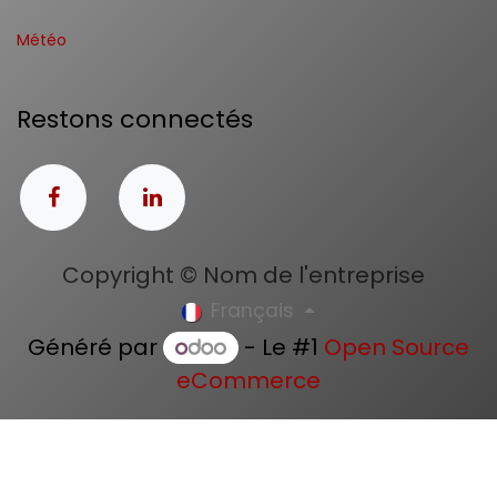
Météo
Restons connectés
Copyright © Nom de l'entreprise
Français
Généré par
- Le #1
Open Source
eCommerce