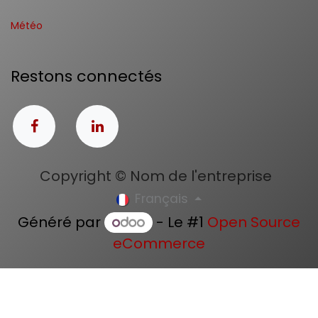
Météo
Restons connectés
Copyright © Nom de l'entreprise
Français
Généré par
- Le #1
Open Source
eCommerce