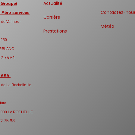
Actualité
 Groupe/
Contactez-nou
Aéro services
Carrière
 de Vannes -
Météo
Prestations
6250
RBLANC
32.75.61
 ASA
 de La Rochelle-Ile
Jura
7000 LA ROCHELLE
32.75.63