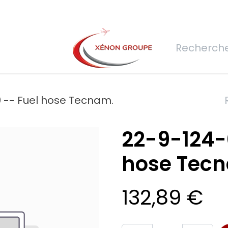
rs
Nous rejoindre
Demande de devis
Connexion
Réfec
 -- Fuel hose Tecnam.
22-9-124-
hose Tec
132,89
€