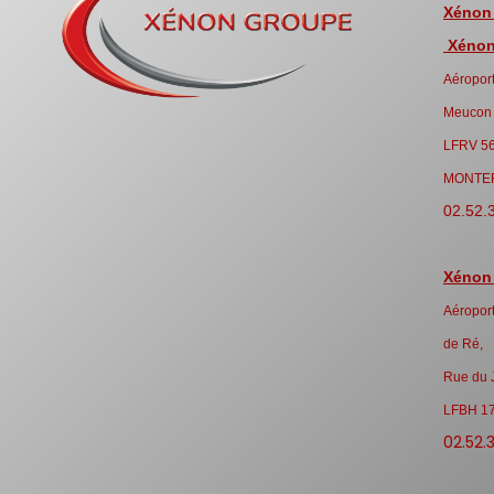
Xénon
Xénon 
Aéroport
Meucon
LFRV 5
MONTE
02.52.
Xénon
Aéroport
de Ré,
Rue du 
LFBH 1
02.52.