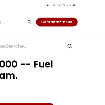
02.52.32..75.61
tion
Contactez-nous
000 -- Fuel
nam.