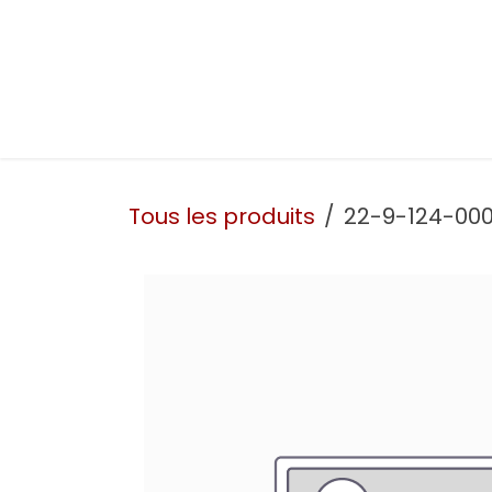
Se rendre au contenu
Présentation
Nos prestations
Nos atelie
Tous les produits
22-9-124-000