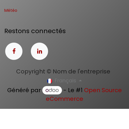
Météo
Restons connectés
Copyright © Nom de l'entreprise
Français
Généré par
- Le #1
Open Source
eCommerce