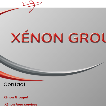
Contact
Xénon Groupe/
Xénon Aéro services