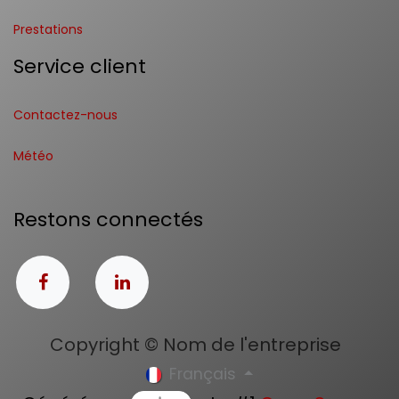
Prestations
Service client
Contactez-nous
Météo
Restons connectés
Copyright © Nom de l'entreprise
Français