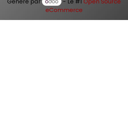
Généré par
- Le #1
Open Source
eCommerce