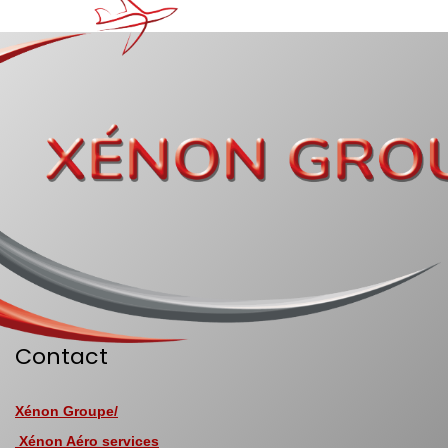
Contact
Xénon Groupe/
Xénon Aéro services