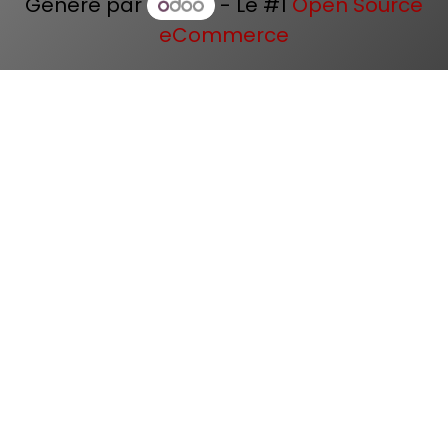
Généré par
- Le #1
Open Source
eCommerce