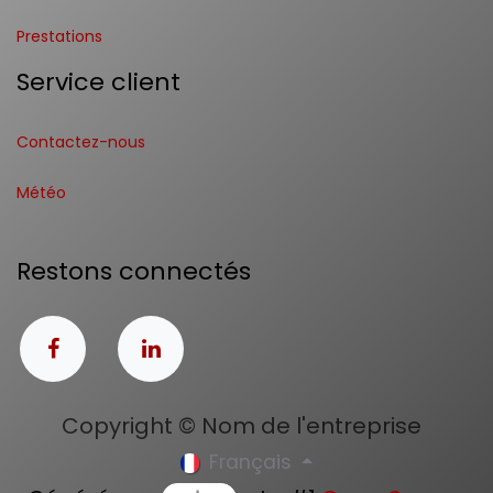
Prestations
Service client
Contactez-nous
Météo
Restons connectés
Copyright © Nom de l'entreprise
Français