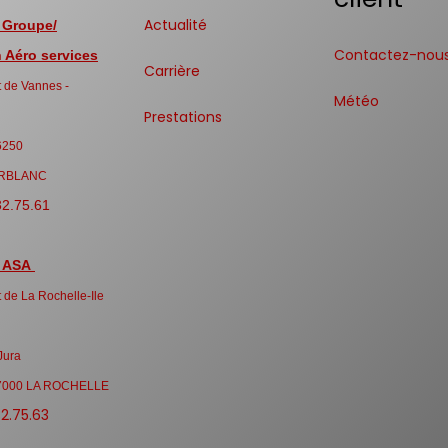
Actualité
 Groupe/
Contactez-nou
Aéro services
Carrière
 de Vannes -
Météo
Prestations
6250
RBLANC
32.75.61
 ASA
 de La Rochelle-Ile
Jura
7000 LA ROCHELLE
32.75.63