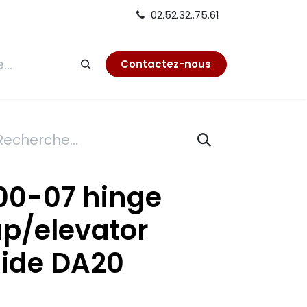
02.52.32..75.61
tion
Contactez-nous
00-07 hinge
ap/elevator
side DA20