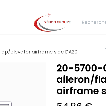
rs
Nous rejoindre
Demande de devis
Connexion
Réfec
flap/elevator airframe side DA20
20-5700-
aileron/fl
airframe 