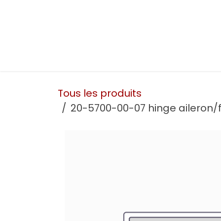
Se rendre au contenu
Présentation
Nos prestations
Nos atelie
Tous les produits
20-5700-00-07 hinge aileron/