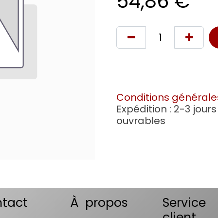
54,86
€
Conditions générale
Expédition : 2-3 jours
ouvrables
tact
À propos
Service
client