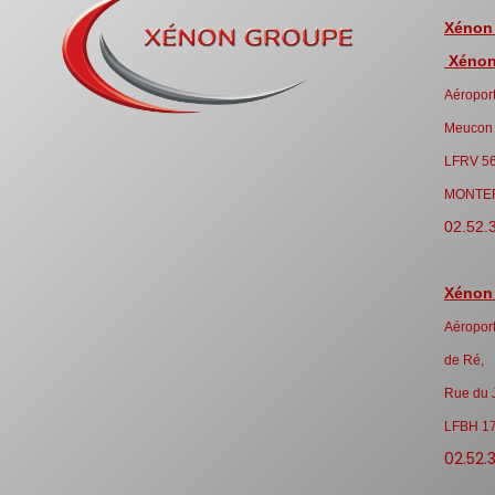
Xénon
Xénon 
Aéroport
Meucon
LFRV 5
MONTE
02.52.
Xénon
Aéroport
de Ré,
Rue du 
LFBH 1
02.52.