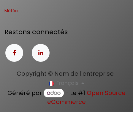
Météo
Restons connectés
Copyright © Nom de l'entreprise
Français
Généré par
- Le #1
Open Source
eCommerce