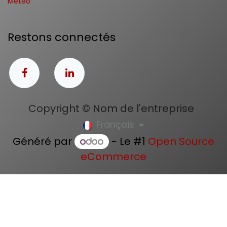
Météo
Restons connectés
Copyright © Nom de l'entreprise
Français
Généré par
- Le #1
Open Source
eCommerce