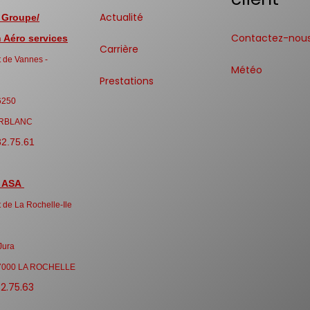
Actualité
 Groupe/
Contactez-nou
Aéro services
Carrière
 de Vannes -
Météo
Prestations
6250
RBLANC
32.75.61
 ASA
 de La Rochelle-Ile
Jura
7000 LA ROCHELLE
32.75.63