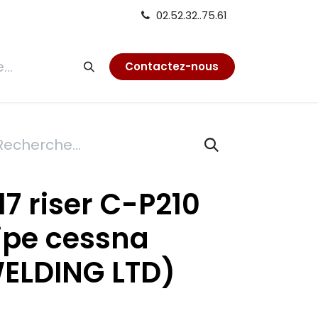
02.52.32..75.61
tion
Contactez-nous
7 riser C-P210
ipe cessna
ELDING LTD)