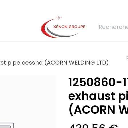
rs
Nous rejoindre
Demande de devis
Connexion
Réfec
aust pipe cessna (ACORN WELDING LTD)
1250860-11
exhaust p
(ACORN W