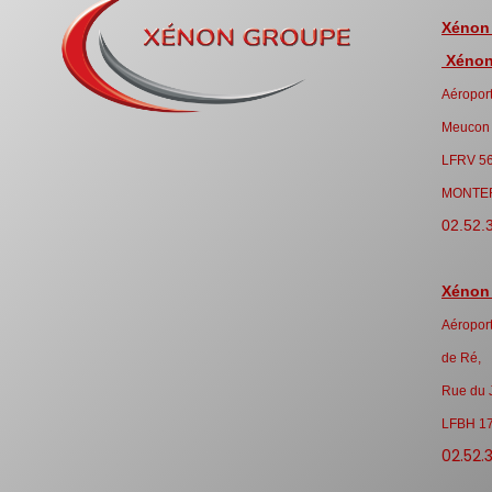
Xénon
Xénon 
Aéroport
Meucon
LFRV 5
MONTE
02.52.
Xénon
Aéroport
de Ré,
Rue du 
LFBH 1
02.52.