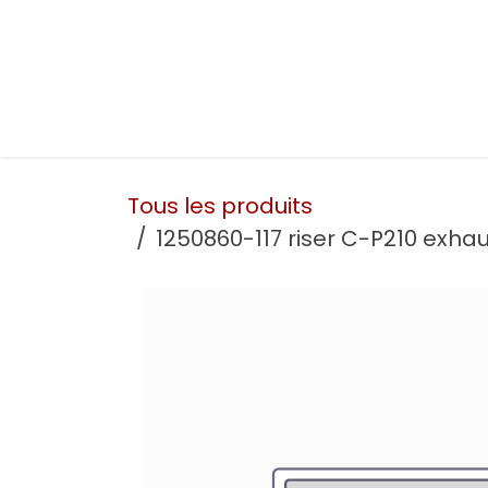
Se rendre au contenu
Présentation
Nos prestations
Nos atelie
Tous les produits
1250860-117 riser C-P210 exh