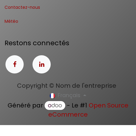
Contactez-nous
Météo
Restons connectés
Copyright © Nom de l'entreprise
Français
Généré par
- Le #1
Open Source
eCommerce