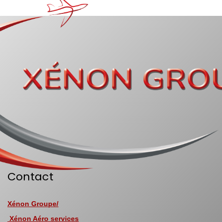
Contact
Xénon Groupe/
Xénon Aéro services