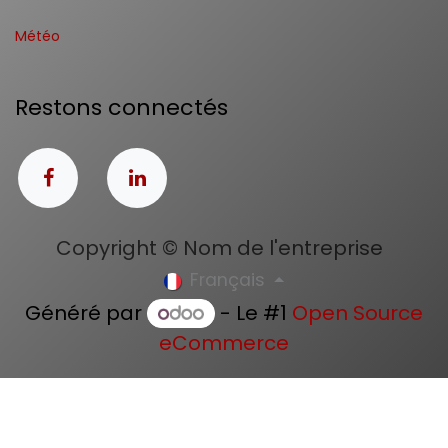
Météo
Restons connectés
Copyright © Nom de l'entreprise
Français
Généré par
- Le #1
Open Source
eCommerce