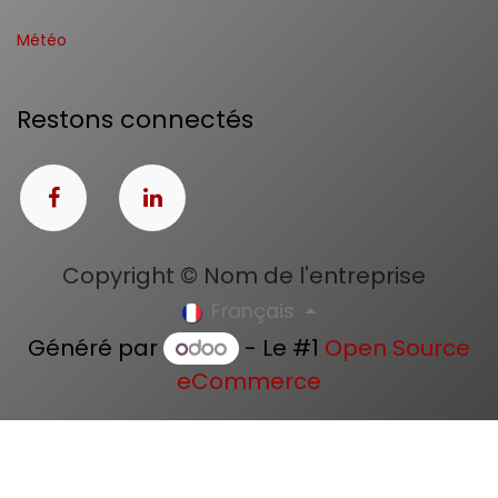
Météo
Restons connectés
Copyright © Nom de l'entreprise
Français
Généré par
- Le #1
Open Source
eCommerce