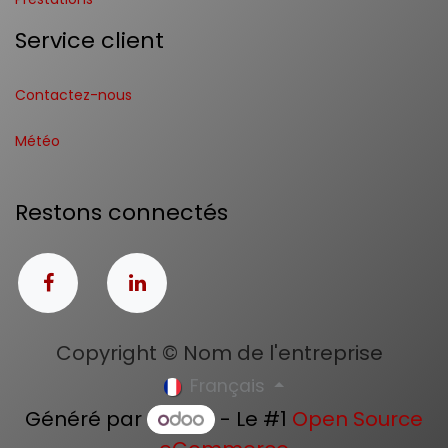
Service client
Contactez-nous
Météo
Restons connectés
Copyright © Nom de l'entreprise
Français
Généré par
- Le #1
Open Source