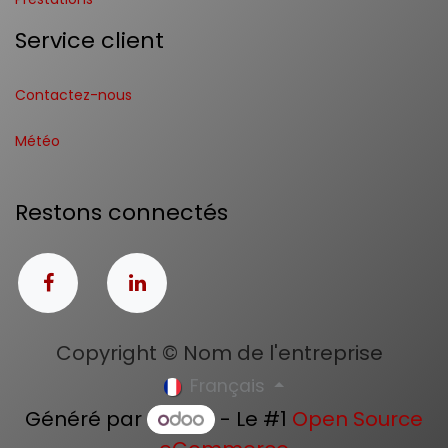
Service client
Contactez-nous
Météo
Restons connectés
Copyright © Nom de l'entreprise
Français
Généré par
- Le #1
Open Source