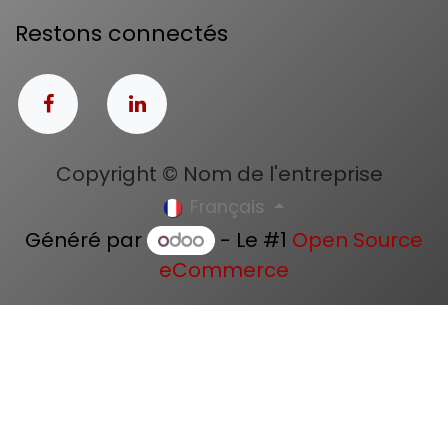
Restons connectés
Copyright © Nom de l'entreprise
Français
Généré par
- Le #1
Open Source
eCommerce