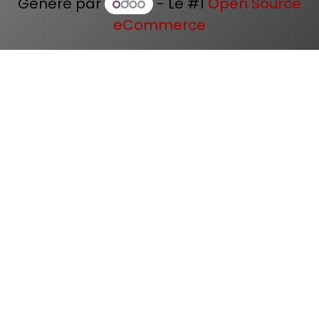
Généré par
- Le #1
Open Source
eCommerce