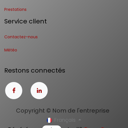
Prestations
Service client
Contactez-nous
Météo
Restons connectés
Copyright © Nom de l'entreprise
Français