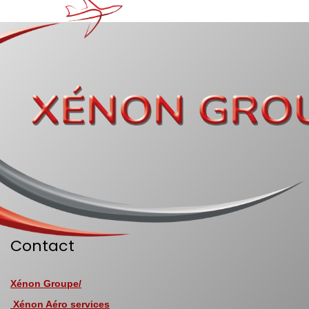
Contact
Xénon Groupe/
Xénon Aéro services