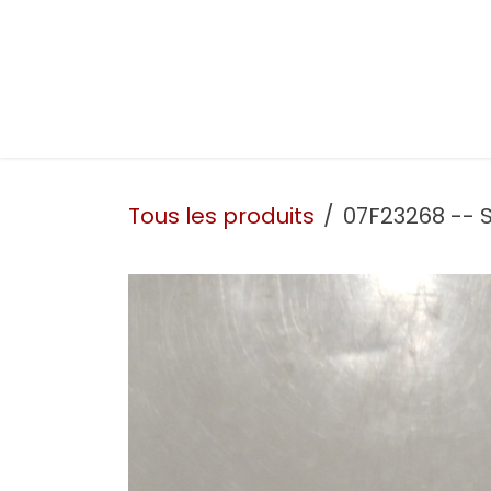
Se rendre au contenu
Présentation
Nos prestations
Nos atelie
Tous les produits
07F23268 -- S