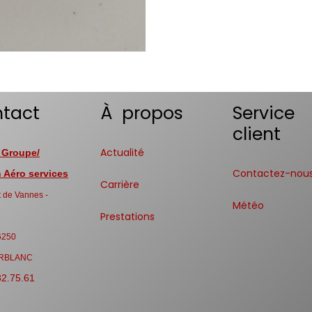
tact
À propos
Service
client
Actualité
 Groupe/
Contactez-nou
Aéro services
Carrière
 de Vannes -
Météo
Prestations
6250
RBLANC
32.75.61