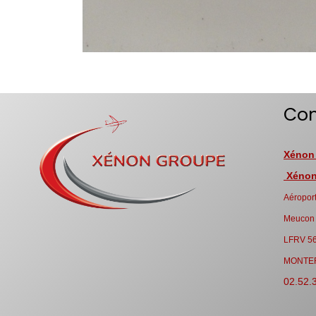
Con
Xénon
Xénon 
Aéroport
Meucon
LFRV 5
MONTE
02.52.