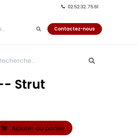
02.52.32..75.61
tion
Contactez-nous
- Strut
Ajouter au panier