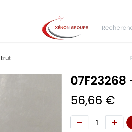
rs
Nous rejoindre
Demande de devis
Connexion
Réfec
trut
07F23268 -
56,66
€