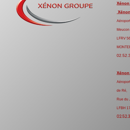
Xénon
Xénon 
Aéroport
Meucon
LFRV 5
MONTE
02.52.
Xénon
Aéroport
de Ré,
Rue du 
LFBH 1
02.52.