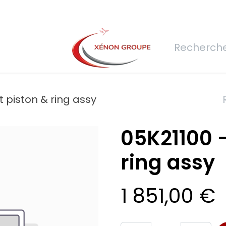
rs
Nous rejoindre
Demande de devis
Connexion
Réfec
t piston & ring assy
05K21100 -
ring assy
1 851,00
€