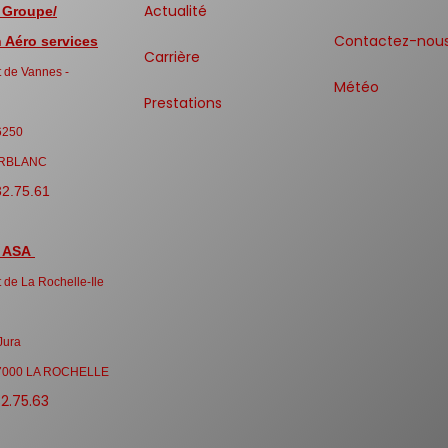
Actualité
 Groupe/
Contactez-nou
Aéro services
Carrière
 de Vannes -
Météo
Prestations
6250
RBLANC
32.75.61
 ASA
 de La Rochelle-Ile
Jura
7000 LA ROCHELLE
32.75.63