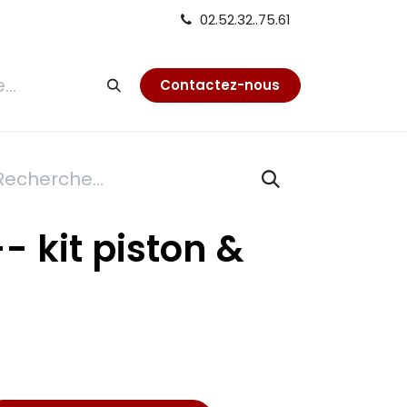
02.52.32..75.61
tion
Contactez-nous
- kit piston &