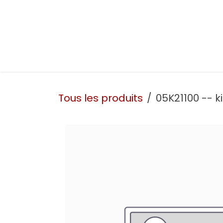
Se rendre au contenu
Présentation
Nos prestations
Nos atelie
Tous les produits
05K21100 -- ki