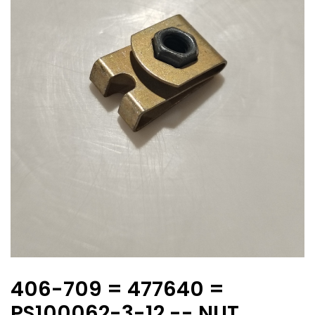
406-709 = 477640 =
PS100062-3-12 -- NUT