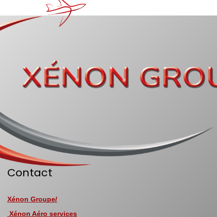
Contact
Xénon Groupe/
Xénon Aéro services