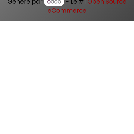
Généré par
- Le #1
Open Source
eCommerce