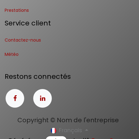
Prestations
Service client
Contactez-nous
Météo
Restons connectés
Copyright © Nom de l'entreprise
Français