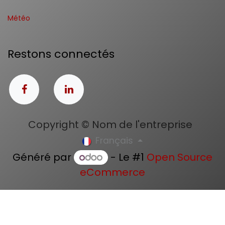
Météo
Restons connectés
Copyright © Nom de l'entreprise
Français
Généré par
- Le #1
Open Source
eCommerce