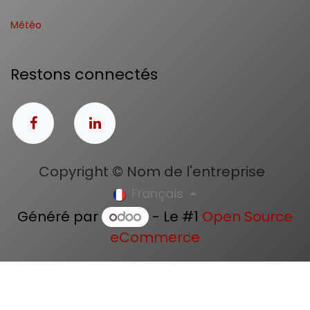
Météo
Restons connectés
Copyright © Nom de l'entreprise
Français
Généré par
- Le #1
Open Source
eCommerce