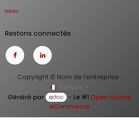
Météo
Restons connectés
Copyright © Nom de l'entreprise
Français
Généré par
- Le #1
Open Source
eCommerce