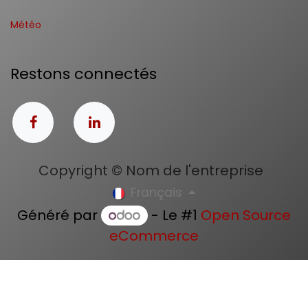
Météo
Restons connectés
Copyright © Nom de l'entreprise
Français
Généré par
- Le #1
Open Source
eCommerce