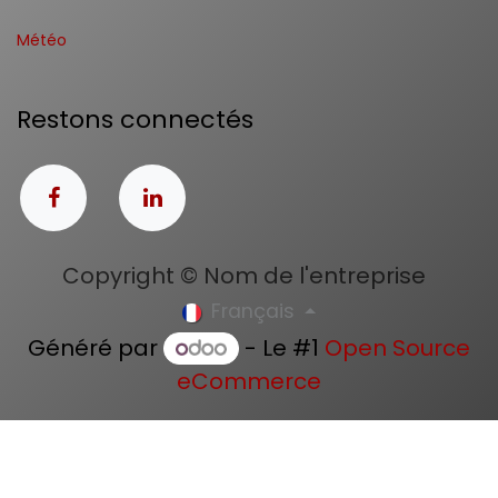
Météo
Restons connectés
Copyright © Nom de l'entreprise
Français
Généré par
- Le #1
Open Source
eCommerce