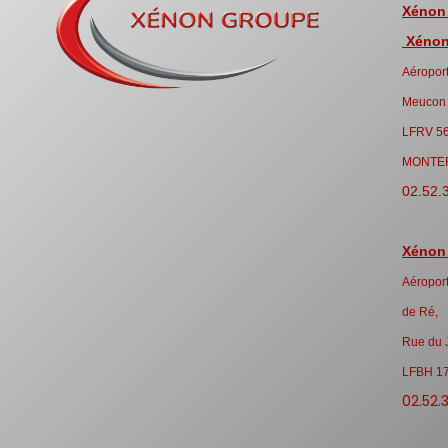
Xénon
Xénon 
Aéroport
Meucon
LFRV 5
MONTE
02.52.
Xénon
Aéroport
de Ré,
Rue du 
LFBH 1
02.52.