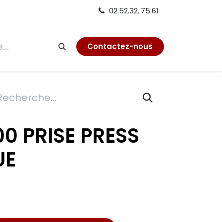
02.52.32..75.61
tion
Contactez-nous
00 PRISE PRESS
UE