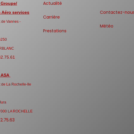
Actualité
 Groupe/
Contactez-nou
Aéro services
Carrière
 de Vannes -
Météo
Prestations
6250
RBLANC
32.75.61
 ASA
 de La Rochelle-Ile
Jura
7000 LA ROCHELLE
32.75.63