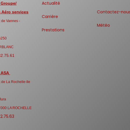
Actualité
 Groupe/
Contactez-nou
Aéro services
Carrière
 de Vannes -
Météo
Prestations
6250
RBLANC
32.75.61
 ASA
 de La Rochelle-Ile
Jura
7000 LA ROCHELLE
32.75.63