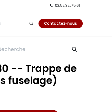
02.52.32..75.61
tion
Contactez-nous
30 -- Trappe de
us fuselage)