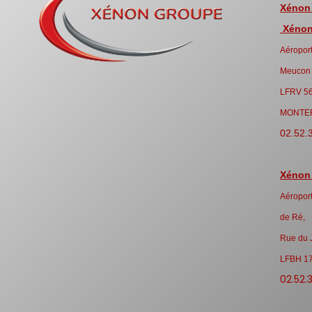
Xénon
Xénon 
Aéroport
Meucon
LFRV 5
MONTE
02.52.
Xénon
Aéroport
de Ré,
Rue du 
LFBH 1
02.52.