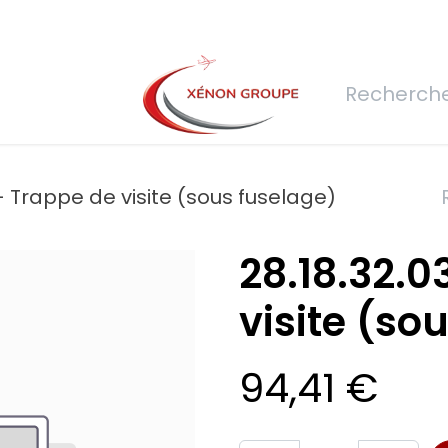
rs
Nous rejoindre
Demande de devis
Connexion
Réfec
-- Trappe de visite (sous fuselage)
28.18.32.0
visite (so
94,41
€