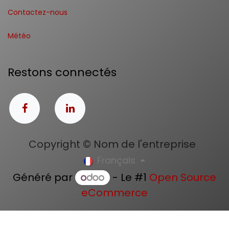
Contactez-nous
Météo
Restons connectés
Copyright © Nom de l'entreprise
Français
Généré par
- Le #1
Open Source
eCommerce