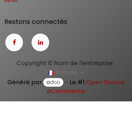
Météo
Restons connectés
Copyright © Nom de l'entreprise
Français
Généré par
- Le #1
Open Source
eCommerce