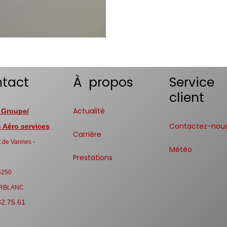
tact
À propos
Service
client
Actualité
 Groupe/
Contactez-nou
Aéro services
Carrière
 de Vannes -
Météo
Prestations
6250
RBLANC
32.75.61