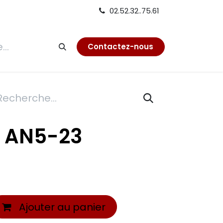
02.52.32..75.61
tion
Contactez-nous
= AN5-23
Ajouter au panier