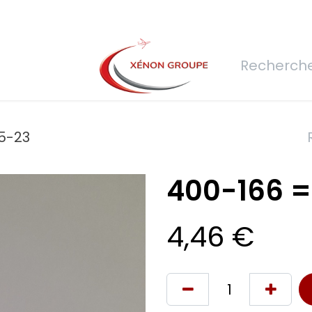
rs
Nous rejoindre
Demande de devis
Connexion
Réfec
5-23
400-166 
4,46
€