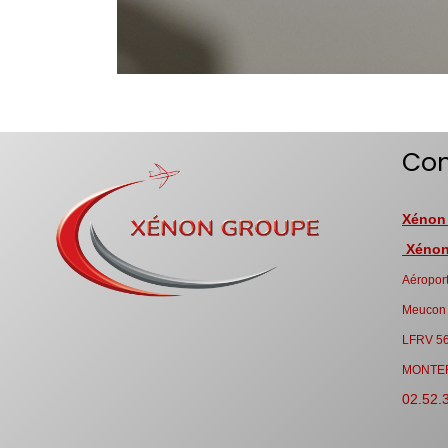
Con
Xénon
Xénon 
Aéroport
Meucon
LFRV 5
MONTE
02.52.