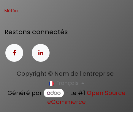
Météo
Restons connectés
Copyright © Nom de l'entreprise
Français
Généré par
- Le #1
Open Source
eCommerce