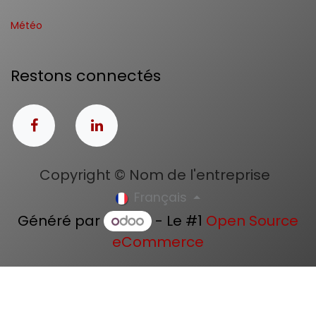
Météo
Restons connectés
Copyright © Nom de l'entreprise
Français
Généré par
- Le #1
Open Source
eCommerce