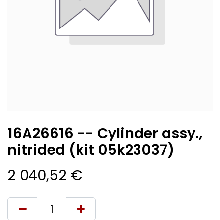
16A26616 -- Cylinder assy.,
nitrided (kit 05k23037)
2 040,52
€