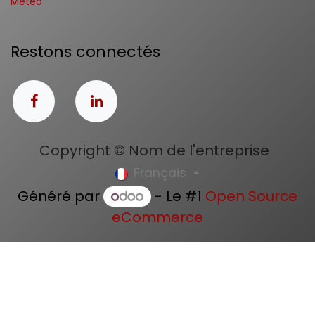
Météo
Restons connectés
Copyright © Nom de l'entreprise
Français
Généré par
- Le #1
Open Source
eCommerce