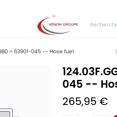
rs
Nous rejoindre
Demande de devis
Connexion
Réfec
980 = 63901-045 -- Hose fuel
124.03F.G
045 -- Hos
265,95
€