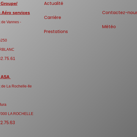
Actualité
 Groupe/
Contactez-nou
Aéro services
Carrière
 de Vannes -
Météo
Prestations
6250
RBLANC
32.75.61
 ASA
 de La Rochelle-Ile
Jura
7000 LA ROCHELLE
32.75.63