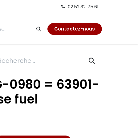
02.52.32..75.61
tion
Contactez-nous
G-0980 = 63901-
e fuel