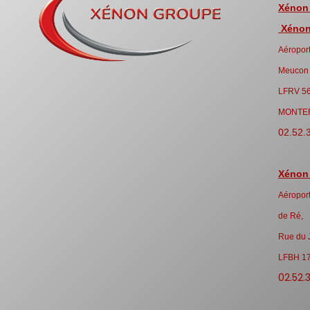
Xénon
Xénon 
Aéroport
Meucon
LFRV 5
MONTE
02.52.
Xénon
Aéroport
de Ré,
Rue du 
LFBH 1
02.52.