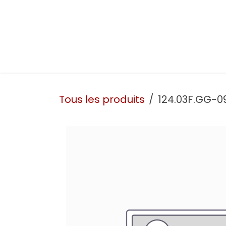
Se rendre au contenu
Présentation
Nos prestations
Nos atelie
Tous les produits
124.03F.GG-0