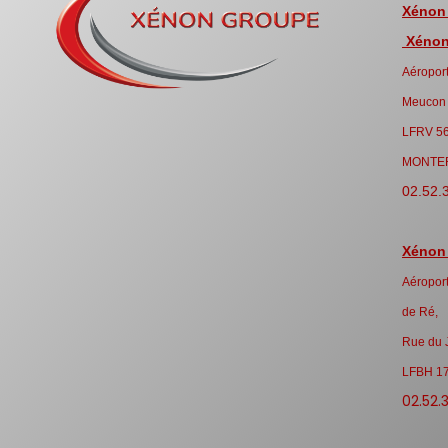
Xénon
Xénon 
Aéroport
Meucon
LFRV 5
MONTE
02.52.
Xénon
Aéroport
de Ré,
Rue du 
LFBH 1
02.52.