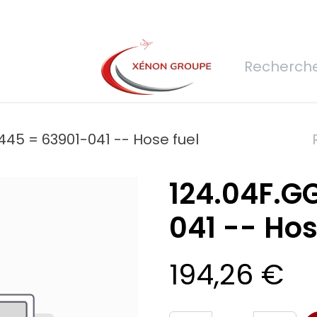
rs
Nous rejoindre
Demande de devis
Connexion
Réfec
445 = 63901-041 -- Hose fuel
124.04F.G
041 -- Hos
194,26
€