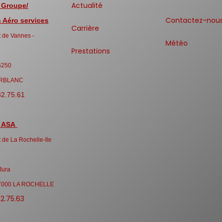
Actualité
 Groupe/
Contactez-nou
Aéro services
Carrière
 de Vannes -
Météo
Prestations
6250
RBLANC
32.75.61
 ASA
 de La Rochelle-Ile
Jura
7000 LA ROCHELLE
32.75.63