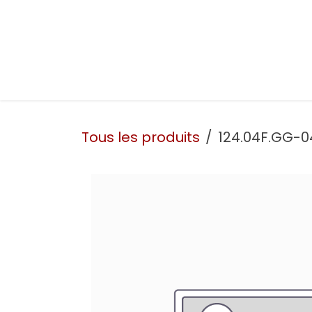
Se rendre au contenu
Présentation
Nos prestations
Nos atelie
Tous les produits
124.04F.GG-0