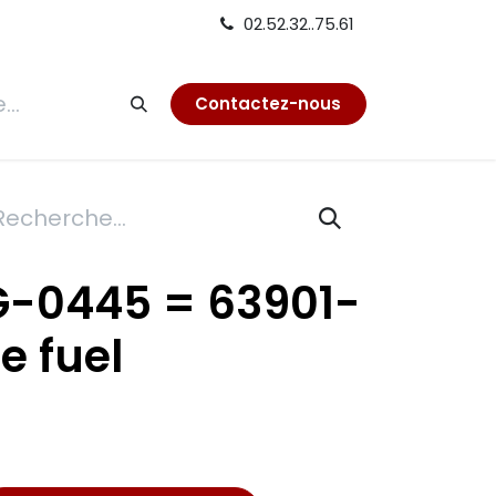
02.52.32..75.61
tion
Contactez-nous
G-0445 = 63901-
e fuel