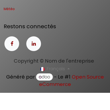
Météo
Restons connectés
Copyright © Nom de l'entreprise
Français
Généré par
- Le #1
Open Source
eCommerce