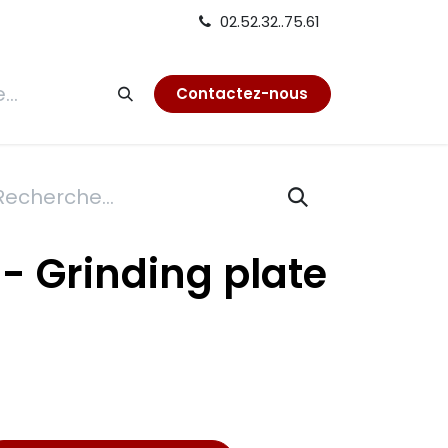
02.52.32..75.61
tion
Contactez-nous
- Grinding plate