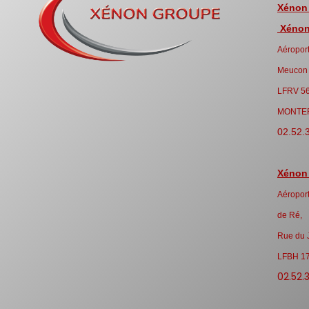
Xénon
Xénon 
Aéroport
Meucon
LFRV 5
MONTE
02.52.
Xénon
Aéroport
de Ré,
Rue du 
LFBH 1
02.52.