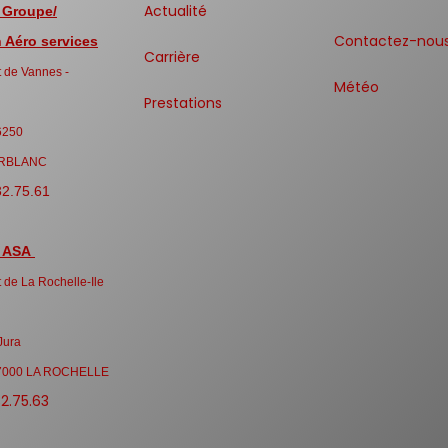
Actualité
 Groupe/
Contactez-nou
Aéro services
Carrière
 de Vannes -
Météo
Prestations
6250
RBLANC
32.75.61
 ASA
 de La Rochelle-Ile
Jura
7000 LA ROCHELLE
32.75.63