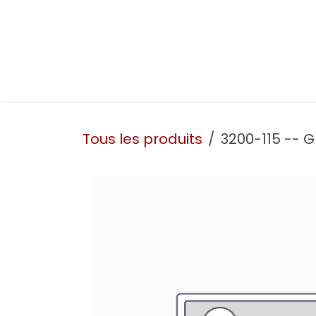
Se rendre au contenu
Présentation
Nos prestations
Nos atelie
Tous les produits
3200-115 -- Gr