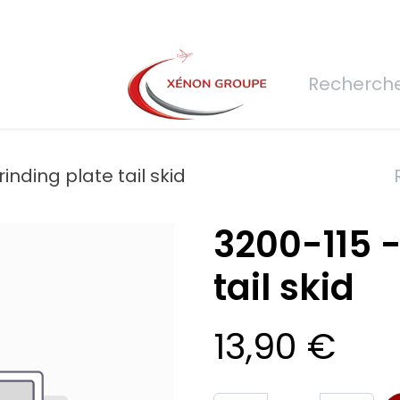
rs
Nous rejoindre
Demande de devis
Connexion
Réfec
inding plate tail skid
3200-115 -
tail skid
13,90
€