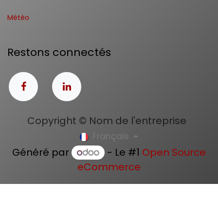
Météo
Restons connectés
Copyright © Nom de l'entreprise
Français
Généré par
- Le #1
Open Source
eCommerce