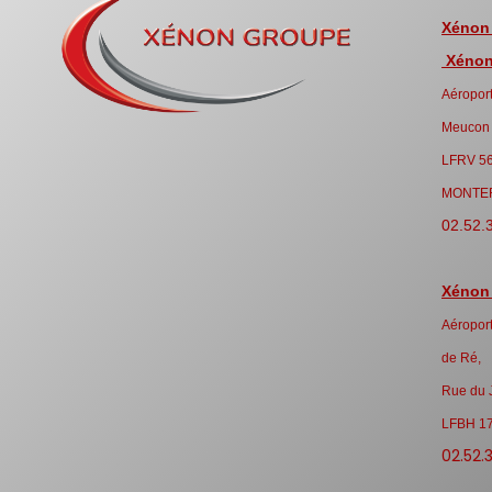
Xénon
Xénon 
Aéroport
Meucon
LFRV 5
MONTE
02.52.
Xénon
Aéroport
de Ré,
Rue du 
LFBH 1
02.52.