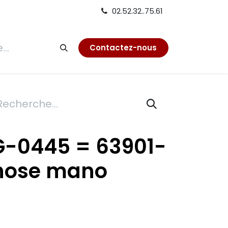
02.52.32..75.61
tion
Contactez-nous
G-0445 = 63901-
 hose mano