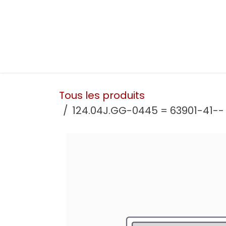
Se rendre au contenu
Présentation
Nos prestations
Nos atelie
Tous les produits
124.04J.GG-0445 = 63901-41--