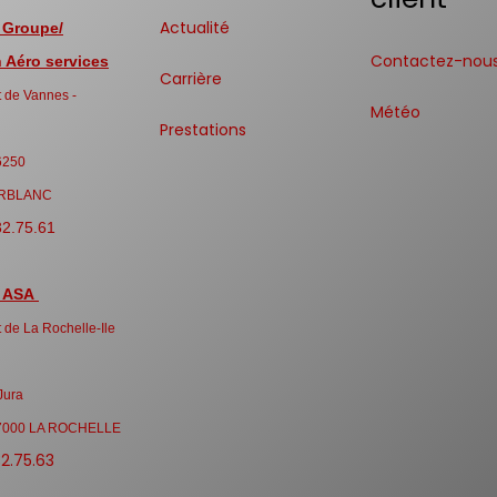
Actualité
 Groupe/
Contactez-nou
Aéro services
Carrière
 de Vannes -
Météo
Prestations
6250
RBLANC
32.75.61
 ASA
 de La Rochelle-Ile
Jura
7000 LA ROCHELLE
32.75.63