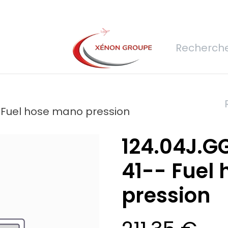
rs
Nous rejoindre
Demande de devis
Connexion
Réfec
 Fuel hose mano pression
124.04J.G
41-- Fuel
pression