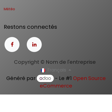
Météo
Restons connectés
Copyright © Nom de l'entreprise
Français
Généré par
- Le #1
Open Source
eCommerce